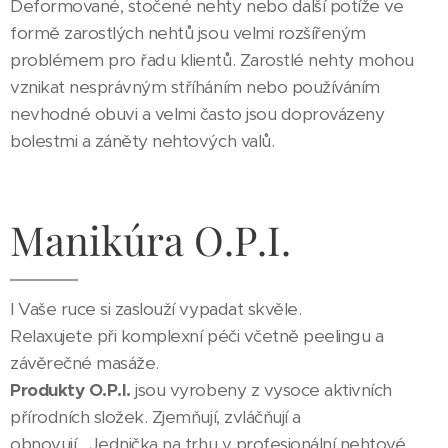
Deformované, stočené nehty nebo další potíže ve
formě zarostlých nehtů jsou velmi rozšířeným
problémem pro řadu klientů. Zarostlé nehty mohou
vznikat nesprávným stříháním nebo používáním
nevhodné obuvi a velmi často jsou doprovázeny
bolestmi a záněty nehtových valů.
Manikúra O.P.I.
I Vaše ruce si zaslouží vypadat skvěle.
Relaxujete při komplexní péči včetně peelingu a
závěrečné masáže.
Produkty O.P.I.
jsou vyrobeny z vysoce aktivních
přírodních složek. Zjemňují, zvláčňují a
obnovují. Jednička na trhu v profesionální nehtové