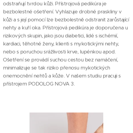
odstraňují tvrdou kůži. Přístrojová pedikúra je
bezbolestné ošetření. Vyhlazuje drobné praskliny v
kůži a s její pomocí lze bezbolestně odstranit zarůstající
nehty a kuří oka. Přístrojová pedikúra je doporučena u
rizikových skupin, jako jsou diabetici, lidé s ischémií,
kardiaci, těhotné ženy, klienti s mykotickými nehty,
nebo s poruchou srážlivosti krve, lupénkou apod.
Ošetření se provádí suchou cestou bez namáčení,
minimalizuje se tak riziko přenosu mykotických
onemocnění nehtů a kůže. V našem studiu pracuji s
přístrojem PODOLOG NOVA 3.