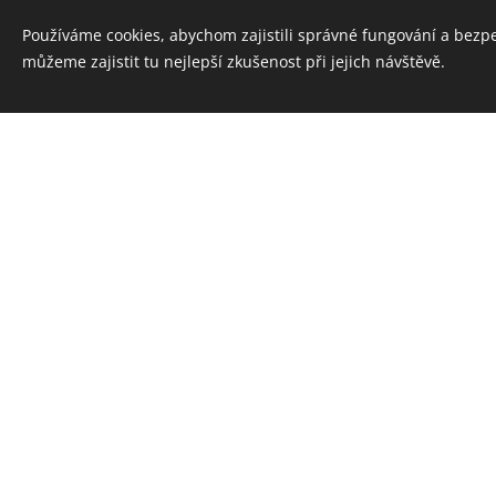
Používáme cookies, abychom zajistili správné fungování a bezp
můžeme zajistit tu nejlepší zkušenost při jejich návštěvě.
Cookies
Máte po
V mém saló